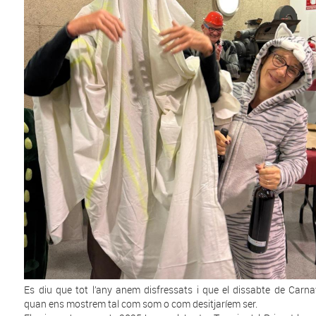
Es diu que tot l’any anem disfressats i que el dissabte de Carna
quan ens mostrem tal com som o com desitjaríem ser.