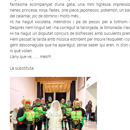
fantasma acompanyat d’una gata, una mini tigressa impressi
nenes princesa, ninja, fades, one piece, japonesos, pokemon, un bas
del calamar, joc de dòmino i molts més...
Hi ha hagut xocolata, melindros i pa de pessic per a tothom 
Després hem tingut set i ha corregut la taronjada, la llimonada i l’aig
Hi ha hagut un disputat concurs de disfresses amb suculents premis,
Hem passat la tarda amb música estrident per moure l’esquelet i co
gent desconeguda que ha aparegut, sense saber qui eren, ni d’on 
ni què volien.
L’any que ve, ....... més!!!!
La substituta.