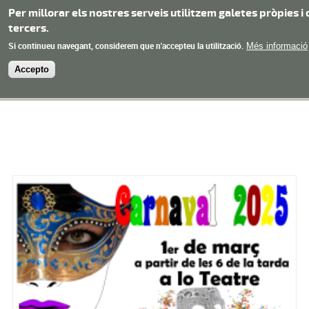
Vés al contingut
Per millorar els nostres serveis utilitzem galetes pròpies i 
tercers.
Ajuntament de
Si continueu navegant, considerem que n'accepteu la utilització.
Més informació
Menu
Torroja del Priorat
Accepto