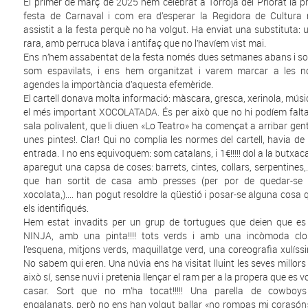
El primer de març de 2025 hem celebrat a Torroja del Priorat la p
festa de Carnaval i com era d’esperar la Regidora de Cultura
assistit a la festa perquè no ha volgut. Ha enviat una substituta: u
rara, amb perruca blava i antifaç que no l’havíem vist mai.
Ens n’hem assabentat de la festa només dues setmanes abans i so
som espavilats, i ens hem organitzat i varem marcar a les n
agendes la importància d’aquesta efemèride.
El cartell donava molta informació: màscara, gresca, xerinola, música.
el més important XOCOLATADA. És per això que no hi podíem faltar
sala polivalent, que li diuen «Lo Teatro» ha començat a arribar gen
unes pintes!. Clar! Qui no complia les normes del cartell, havia de
entrada. I no ens equivoquem: som catalans, i 1€!!!!! dol a la butxaca
aparegut una capsa de coses: barrets, cintes, collars, serpentines,...
que han sortit de casa amb presses (per por de quedar-se
xocolata,).... han pogut resoldre la qüestió i posar-se alguna cosa 
els identifiqués.
Hem estat invadits per un grup de tortugues que deien que es
NINJA, amb una pinta!!!! tots verds i amb una incòmoda cl
l’esquena, mitjons verds, maquillatge verd, una coreografia xulíssim
No sabem qui eren. Una núvia ens ha visitat lluint les seves millors
això sí, sense nuvi i pretenia llençar el ram per a la propera que es 
casar. Sort que no m’ha tocat!!!!! Una parella de cowboy
engalanats, però no ens han volgut ballar «no rompas mi corasón».