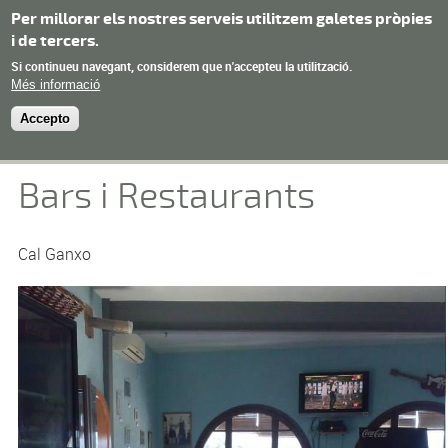
Vés al contingut
Per millorar els nostres serveis utilitzem galetes pròpies
i de tercers.
Ajuntament de
Si continueu navegant, considerem que n'accepteu la utilització.
Menu
Torroja del Priorat
Més informació
Accepto
Bars i Restaurants
Cal Ganxo