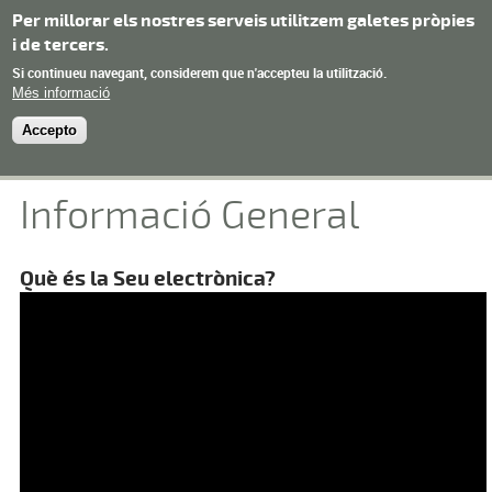
Vés al contingut
Per millorar els nostres serveis utilitzem galetes pròpies
i de tercers.
Ajuntament de
Si continueu navegant, considerem que n'accepteu la utilització.
Menu
Torroja del Priorat
Més informació
Accepto
Informació General
Què és la Seu electrònica?