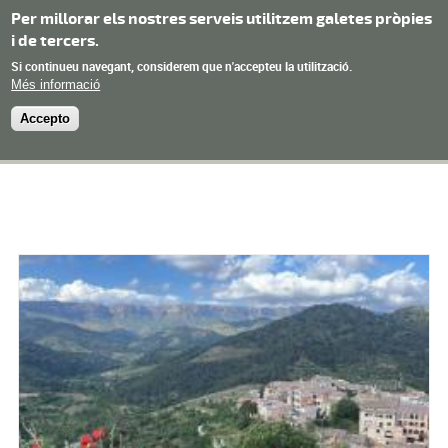
Vés al contingut
Per millorar els nostres serveis utilitzem galetes pròpies
i de tercers.
Ajuntament de
Si continueu navegant, considerem que n'accepteu la utilització.
Menu
Torroja del Priorat
Més informació
Accepto